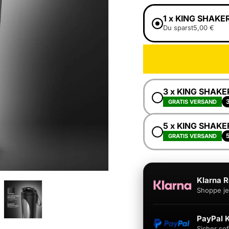
1 x KING SHAKE
Du sparst
5,00 €
3 x KING SHAKE
GRATIS VERSAND
5 x KING SHAKE
GRATIS VERSAND
Klarna 
Shoppe jet
PayPal 
Sicher so