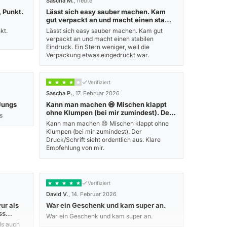
Sascha M.
, heute
 Punkt.
Lässt sich easy sauber machen. Kam
gut verpackt an und macht einen sta…
kt.
Lässt sich easy sauber machen. Kam gut
verpackt an und macht einen stabilen
Eindruck. Ein Stern weniger, weil die
Verpackung etwas eingedrückt war.
Verifiziert
Sascha P.
, 17. Februar 2026
Jungs
Kann man machen 😄 Mischen klappt
ohne Klumpen (bei mir zumindest). De…
s
Kann man machen 😄 Mischen klappt ohne
Klumpen (bei mir zumindest). Der
Druck/Schrift sieht ordentlich aus. Klare
Empfehlung von mir.
Verifiziert
David V.
, 14. Februar 2026
ur als
War ein Geschenk und kam super an.
ass…
War ein Geschenk und kam super an.
ls auch