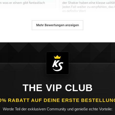
lem was er einem gibt fantastisch
der Shaker haben eine klasse ualität
jeden Fall weiter zu empfehlen, das
es definitiv Wert
Mehr Bewertungen anzeigen
THE VIP CLUB
0% RABATT AUF DEINE ERSTE BESTELLUN
Werde Teil der exklusiven Community und genieße echte Vorteile: