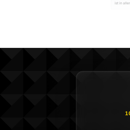
ist in al
1