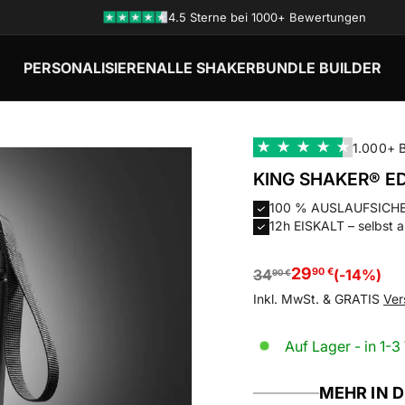
4.5 Sterne bei 1000+ Bewertungen
PERSONALISIEREN
ALLE SHAKER
BUNDLE BUILDER
★
★
★
★
★
1.000+ 
KING SHAKER® E
100 % AUSLAUFSICHER 
12h EISKALT – selbst
29,90
29
34,90
90 €
34
(-14%)
90 €
€
€
Inkl. MwSt. & GRATIS
Ver
Auf Lager - in 1-3
MEHR IN 