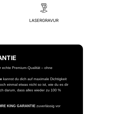
LASERGRAVUR
ANTIE
r echte Premium-Qualität – ohne
ie
kannst du dich auf maximale Dichtigkeit
och einmal etwas nicht so ist, wie du es dir
ch darum, dass alles wieder zu 100 %
HRE KING GARANTIE
zuverlässig vor