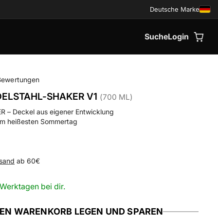
Deutsche Marke
Suche
Login
Bewertungen
DELSTAHL-SHAKER V1
(700 ML)
– Deckel aus eigener Entwicklung
 am heißesten Sommertag
sand
ab 60€
 Werktagen bei dir.
DEN WARENKORB LEGEN UND SPAREN