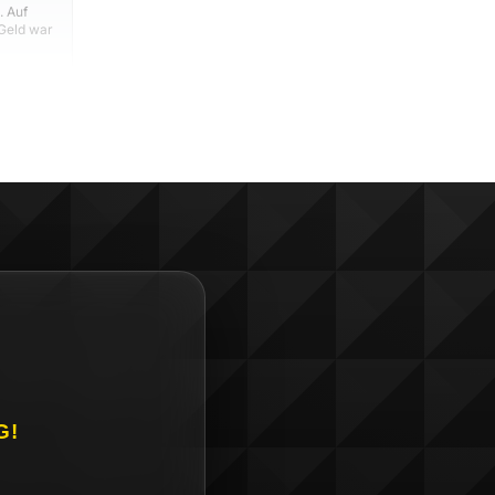
. Auf
 Geld war
G!