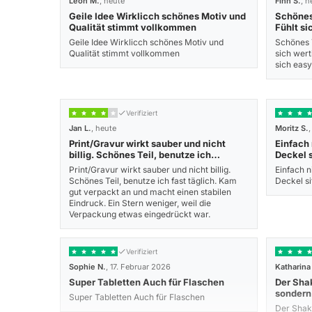
Leon M.
, heute
Finn S.
, h
Geile Idee Wirklicch schönes Motiv und
Schönes 
Qualität stimmt vollkommen
Fühlt si
Geile Idee Wirklicch schönes Motiv und
Schönes T
Qualität stimmt vollkommen
sich wert
sich eas
Verifiziert
Jan L.
, heute
Moritz S.
Print/Gravur wirkt sauber und nicht
Einfach 
billig. Schönes Teil, benutze ich…
Deckel s
Print/Gravur wirkt sauber und nicht billig.
Einfach ni
Schönes Teil, benutze ich fast täglich. Kam
Deckel si
gut verpackt an und macht einen stabilen
Eindruck. Ein Stern weniger, weil die
Verpackung etwas eingedrückt war.
Verifiziert
Sophie N.
, 17. Februar 2026
Katharina
Super Tabletten Auch für Flaschen
Der Shak
sondern
Super Tabletten Auch für Flaschen
Der Shake