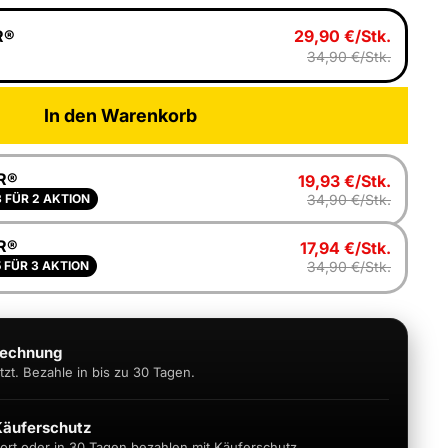
R®
29,90 €/Stk.
34,90 €/Stk.
In den Warenkorb
R®
19,93 €/Stk.
34,90 €/Stk.
3 FÜR 2 AKTION
R®
17,94 €/Stk.
34,90 €/Stk.
5 FÜR 3 AKTION
Rechnung
zt. Bezahle in bis zu 30 Tagen.
Käuferschutz
fort oder in 30 Tagen bezahlen mit Käuferschutz.