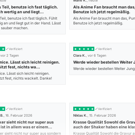
eute
Marie K.
, heute
Teil, benutze ich fast täglich.
Als Anime Fan braucht man das,
ch wertig an und liegt…
Benutze ich jetzt regelmäßig.
eil, benutze ich fast täglich. Fühlt
Als Anime Fan braucht man das, Pun
ig an und liegt gut in der Hand. Lässt
Benutze ich jetzt regelmäßig.
y sauber machen.
Verifiziert
Verifiziert
, vor 2 Tagen
Clara K.
, vor 6 Tagen
nice. Lässt sich leicht reinigen.
Werde wieder bestellen Weiter 
itzt fest, nichts wa…
Werde wieder bestellen Weiter Jung
ce. Lässt sich leicht reinigen.
tzt fest, nichts wackelt. Danke!
Verifiziert
Verifiziert
 B.
, 16. Februar 2026
Niklas K.
, 15. Februar 2026
er sieht nicht nur super aus
Krasse Qualität Sowohl die Grav
 ist in allem was er einem…
auch der Shaker haben eine kl
r sieht nicht nur super aus sondern
Krasse Qualität Sowohl die Gravur a